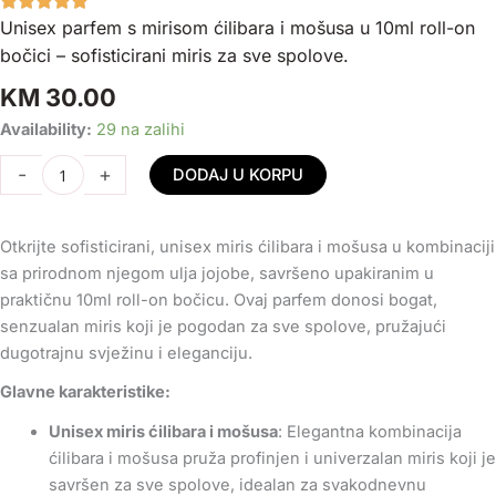
Unisex parfem s mirisom ćilibara i mošusa u 10ml roll-on
bočici – sofisticirani miris za sve spolove.
KM
30.00
Prirodni
Availability:
29 na zalihi
Parfem
-
+
DODAJ U KORPU
Amber
&
Musk
Otkrijte sofisticirani, unisex miris ćilibara i mošusa u kombinaciji
-
sa prirodnom njegom ulja jojobe, savršeno upakiranim u
10ml
praktičnu 10ml roll-on bočicu. Ovaj parfem donosi bogat,
Roll-
senzualan miris koji je pogodan za sve spolove, pružajući
On
dugotrajnu svježinu i eleganciju.
količina
Glavne karakteristike:
Unisex miris ćilibara i mošusa
: Elegantna kombinacija
ćilibara i mošusa pruža profinjen i univerzalan miris koji je
savršen za sve spolove, idealan za svakodnevnu