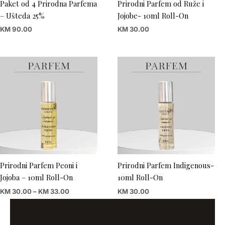
Paket od 4 Prirodna Parfema
Prirodni Parfem od Ruže i
– Ušteda 25%
Jojobe- 10ml Roll-On
KM
90.00
KM
30.00
Price
range:
KM 30.00
through
KM 33.00
Prirodni Parfem Peoni i
Prirodni Parfem Indigenous-
Jojoba – 10ml Roll-On
10ml Roll-On
KM
30.00
–
KM
33.00
KM
30.00