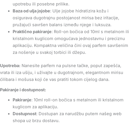
upotrebu ili posebne prilike.
Baza od ulja jojobe
: Ulje jojobe hidratizira kožu i
osigurava dugotrajnu postojanost mirisa bez iritacije,
pružajući savršen balans između njege i luksuza.
Praktično pakiranje
: Roll-on bočica od 10ml s metalnom ili
kristalnom kuglicom omogućava jednostavnu i preciznu
aplikaciju. Kompaktna veličina čini ovaj parfem savršenim
za nošenje u svakoj torbici ili džepu.
Upotreba:
Nanesite parfem na pulsne tačke, poput zapešća,
vrata ili iza ušiju, i uživajte u dugotrajnom, elegantnom mirisu
ćilibara i mošusa koji će vas pratiti tokom cijelog dana.
Pakiranje i dostupnost:
Pakiranje
: 10ml roll-on bočica s metalnom ili kristalnom
kuglicom za aplikaciju.
Dostupnost
: Dostupan za narudžbu putem našeg web
shopa uz brzu dostavu.