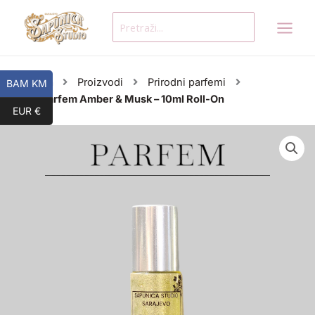
Skip
Search
to
for:
content
Početna
Proizvodi
Prirodni parfemi
BAM KM
Prirodni Parfem Amber & Musk – 10ml Roll-On
EUR €