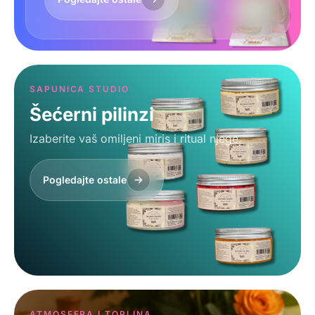
SAPUNICA STUDIO
Šećerni pilinzi
Izaberite vaš omiljeni miris i ritual njege.
Pogledajte ostale
ATMOSFERA I TOPLINA