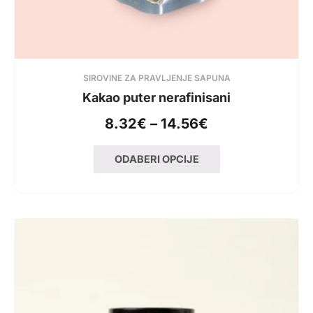
page
page
SIROVINE ZA PRAVLJENJE SAPUNA
Kakao puter nerafinisani
8.32
€
–
14.56
€
ODABERI OPCIJE