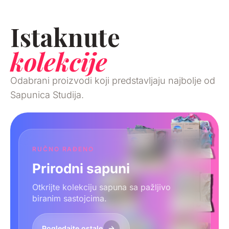
Istaknute
kolekcije
Odabrani proizvodi koji predstavljaju najbolje od
Sapunica Studija.
RUČNO RAĐENO
Prirodni sapuni
Otkrijte kolekciju sapuna sa pažljivo
biranim sastojcima.
Pogledajte ostale