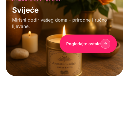
Svijeće
Mirisni dodir vašeg doma - prirodne i ručno
lijevane.
Pogledajte ostale