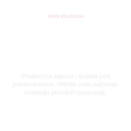
NOVA KOLEKCIJA
Sapuni,
svijeće i
kozmetika
Prodavnica sapuna i svijeća pod
jednim krovom. Otkrijte našu najnoviju
kolekciju prirodnih proizvoda.
WEB PRODAVNICA