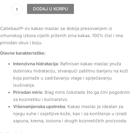
14.56€
količina
DODAJ U KORPU
Callebaut®-ov kakao maslac se dobija presovanjem iz
vrhunskog izbora cijelih prženih zrna kakaa. 100% čist i ima
prirodan okus i boju.
Glavne karakteristike:
Intenzivna hidratacija
: Rafinisan kakao maslac pruža
dubinsku hidrataciju, stvarajući zaštitnu barijeru na koži
koja pomaže u zadržavanju vlage i sprječavanju
isušivanja.
Prirodan miris
: Blag miris čokolade što ga ćini pogodnim
za kozmetiku i kulinarstvo.
Višenamjenska upotreba
: Kakao maslac je idealan za
njegu suhe i osjetljive kože, kao i za korištenje u izradi
sapuna, krema, losiona i drugih kozmetičkih proizvoda.