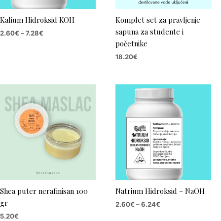
Kalium Hidroksid KOH
Komplet set za pravljenje
sapuna za studente i
2.60
€
–
7.28
€
početnike
18.20
€
Price
range:
2.60€
through
6.24€
Shea puter nerafinisan 100
Natrium Hidroksid – NaOH
gr
2.60
€
–
6.24
€
5.20
€