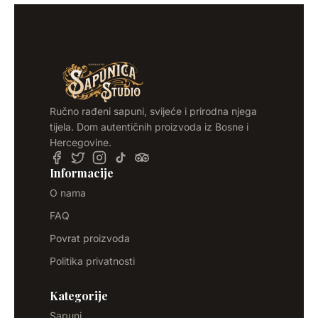
Ručno rađeni sapuni, svijeće i prirodna njega
tijela. Dom autentičnih proizvoda iz Bosne i
Hercegovine.
Informacije
O nama
FAQ
Povrat proizvoda
Politika privatnosti
Kategorije
Sapuni