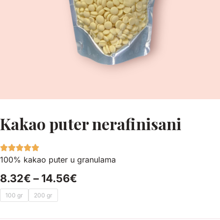
Kakao puter nerafinisani
100% kakao puter u granulama
Price
8.32
€
–
14.56
€
range:
Kakao
100 gr
200 gr
8.32€
puter
through
nerafinisani