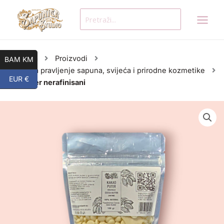
Skip
Search
to
for:
content
Početna
Proizvodi
BAM KM
Sirovine za pravljenje sapuna, svijeća i prirodne kozmetike
EUR €
Kakao puter nerafinisani