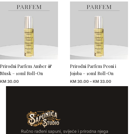
Price
range:
KM 30.00
through
KM 33.00
Prirodni Parfem Amber &
Prirodni Parfem Peoni i
Musk – 10ml Roll-On
Jojoba – 10ml Roll-On
KM
30.00
KM
30.00
–
KM
33.00
Ručno rađeni sapuni, svijeće i prirodna njega