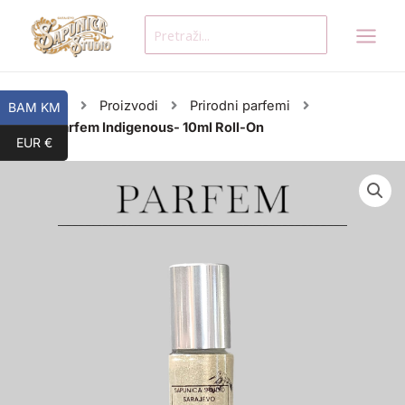
Skip
Search
to
for:
content
Početna
Proizvodi
Prirodni parfemi
BAM KM
Prirodni Parfem Indigenous- 10ml Roll-On
EUR €