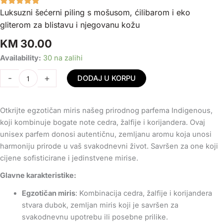
Luksuzni šećerni piling s mošusom, ćilibarom i eko
gliterom za blistavu i njegovanu kožu
KM
30.00
Prirodni
Availability:
30 na zalihi
Parfem
-
+
DODAJ U KORPU
Indigenous-
10ml
Roll-
Otkrijte egzotičan miris našeg prirodnog parfema Indigenous,
On
koji kombinuje bogate note cedra, žalfije i korijandera. Ovaj
količina
unisex parfem donosi autentičnu, zemljanu aromu koja unosi
harmoniju prirode u vaš svakodnevni život. Savršen za one koji
cijene sofisticirane i jedinstvene mirise.
Glavne karakteristike:
Egzotičan miris
: Kombinacija cedra, žalfije i korijandera
stvara dubok, zemljan miris koji je savršen za
svakodnevnu upotrebu ili posebne prilike.