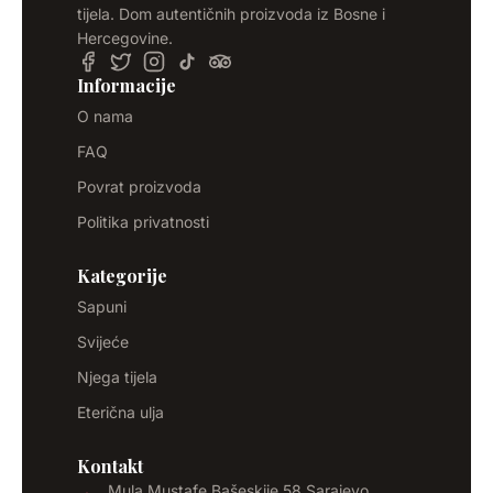
tijela. Dom autentičnih proizvoda iz Bosne i
Hercegovine.
Informacije
O nama
FAQ
Povrat proizvoda
Politika privatnosti
Kategorije
Sapuni
Svijeće
Njega tijela
Eterična ulja
Kontakt
Mula Mustafe Bašeskije 58 Sarajevo,