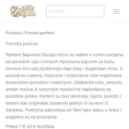
Skip
Search
to
for:
content
Početna
/ Prirodni parfemi
Prirodni parfemi
Parfemi Sapunica Studija ručno su rađeni u malim serijama
od prirodnih ulja i mirisnih mješavina sigurnih za kožu.
Osnovu čini ulje jojobe koje daje blag i dugotrajan miris. U
ponudi su cvjetne, mošusne i orijentalne note inspirisane
bosanskom prirodom i tradicijom. Odaberite ružu, lavandu,
amber mošus ili sezonske mješavine napravljene za
posebne prilike. Parfemi su bez alkohola, nježni za kožu i
idealni kao originalan bosanski poklon ili suvenir iz
Sarajeva. Praktična pakovanja od 10ml lako stanu u torbu i
pogodna su za putovanja.
Prikaz 1–8 od 9 rezultata