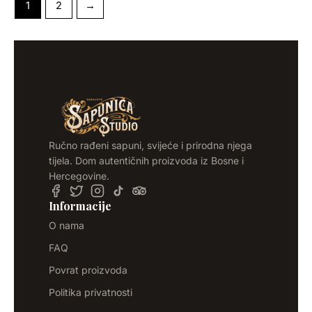
1
2
→
Ručno rađeni sapuni, svijeće i prirodna njega
tijela. Dom autentičnih proizvoda iz Bosne i
Hercegovine.
Informacije
O nama
FAQ
Povrat proizvoda
Politika privatnosti