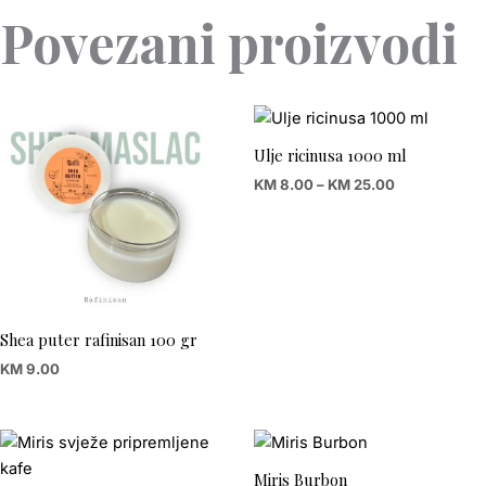
Povezani proizvodi
Price
range:
KM 8.00
Ulje ricinusa 1000 ml
through
KM
8.00
–
KM
25.00
KM 25.00
Shea puter rafinisan 100 gr
KM
9.00
Price
Price
range:
range:
KM 5.00
KM 5.00
Miris Burbon