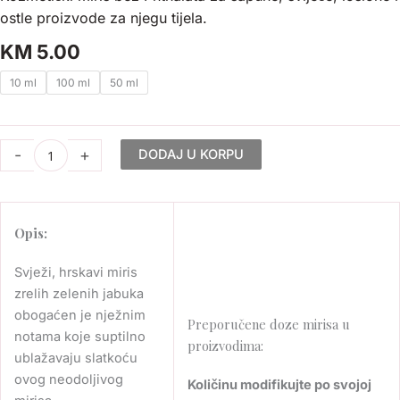
ostle proizvode za njegu tijela.
KM
5.00
Miris
10 ml
100 ml
50 ml
Zelena
Jabuka
količina
-
+
DODAJ U KORPU
Opis:
Svježi, hrskavi miris
zrelih zelenih jabuka
obogaćen je nježnim
Preporučene doze mirisa u
notama koje suptilno
proizvodima:
ublažavaju slatkoću
ovog neodoljivog
Količinu modifikujte po svojoj