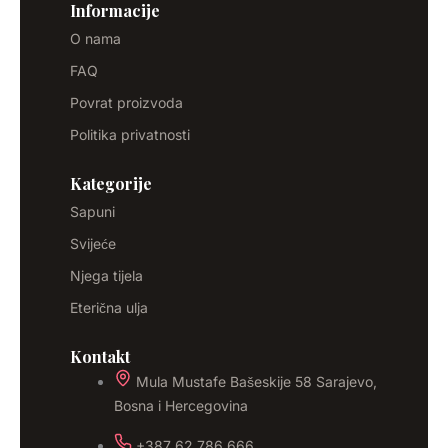
Informacije
O nama
FAQ
Povrat proizvoda
Politika privatnosti
Kategorije
Sapuni
Svijeće
Njega tijela
Eterična ulja
Kontakt
Mula Mustafe Bašeskije 58 Sarajevo,
Bosna i Hercegovina
+387 62 786 666