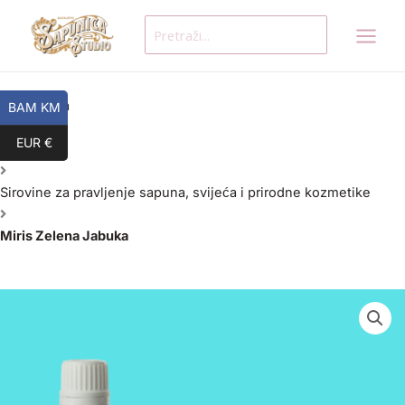
Skip
Search
to
for:
content
Početna
BAM KM
EUR €
Proizvodi
Sirovine za pravljenje sapuna, svijeća i prirodne kozmetike
Miris Zelena Jabuka