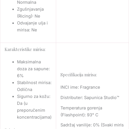
Normalna
Zgušnjavanja
(Ricing): Ne
Odvajanje ulja i
mirisa: Ne
Karakteristike mirisa:
Maksimalna
doza za sapune:
Specifikacija mirisa:
6%
Stabilnost mirisa:
INCI ime: Fragrance
Odlična
Sigurno za kožu:
Distributer: Sapunica Studio™
Da (u
Temperatura gorenja
preporučenim
(Flashpoint): 93° C
koncentracijama)
Sadržaj vanilije: 0% (Svaki miris