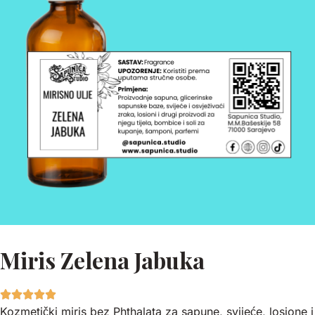
Miris Zelena Jabuka
Kozmetički miris bez Phthalata za sapune, svijeće, losione i