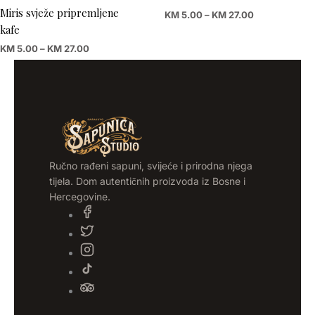
through
through
Miris svježe pripremljene
KM
5.00
–
KM
27.00
KM 27.00
KM 27.00
kafe
KM
5.00
–
KM
27.00
Ručno rađeni sapuni, svijeće i prirodna njega
tijela. Dom autentičnih proizvoda iz Bosne i
Hercegovine.