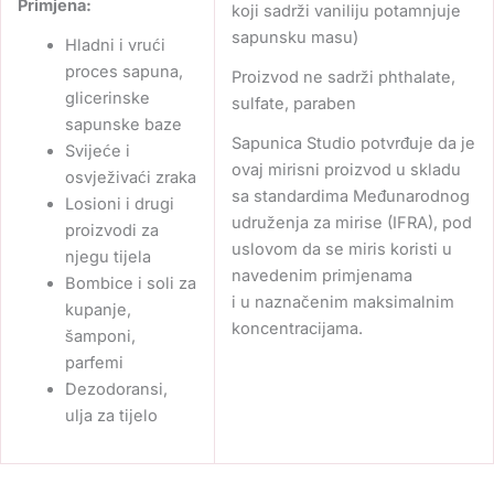
Primjena:
koji sadrži vaniliju potamnjuje
sapunsku masu)
Hladni i vrući
proces sapuna,
Proizvod ne sadrži phthalate,
glicerinske
sulfate, paraben
sapunske baze
Sapunica Studio potvrđuje da je
Svijeće i
ovaj mirisni proizvod u skladu
osvježivaći zraka
sa standardima Međunarodnog
Losioni i drugi
udruženja za mirise (IFRA), pod
proizvodi za
uslovom da se miris koristi u
njegu tijela
navedenim primjenama
Bombice i soli za
i u naznačenim maksimalnim
kupanje,
koncentracijama.
šamponi,
parfemi
Dezodoransi,
ulja za tijelo