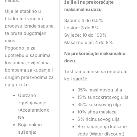
mirisa.
želji ali ne prekoračujte
maksimalnu dozu
Ulje je stabilno u
hladnom i vrućem
Sapuni: 4 do 6.5%
procesu izrade sapuna,
Losion: 3 do 8
%
te pruža dugotrajan
Svijeće: 10 do 100%
miris.
Masažno ulje: 4 do 8%
Pogodno je za
Ne prekoračujte maksimalnu
upotrebu u sapunima,
dozu.
losionima, svijećama,
bombama za kupanje i
Testiramo mirise sa receptom
drugim proizvodima za
koji sadrži:
njegu kože.
35% maslinovog ulja
Ubrzano
15% suncokretovog ulja,
zgušnjavanje
35% kokosovog ulja
(Acceleration):
10% shea maslaca
Ne
5% ricinusovog ulja
Boja nakon
Bez smanjenja količine
sušenja:
vode (Water discount).