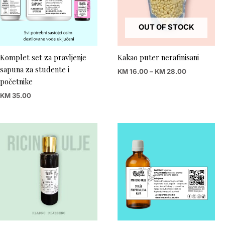
OUT OF STOCK
Komplet set za pravljenje
Kakao puter nerafinisani
sapuna za studente i
KM
16.00
–
KM
28.00
početnike
KM
35.00
Price
Price
range:
range:
KM 8.00
KM 5.00
through
through
KM 25.00
KM 27.00