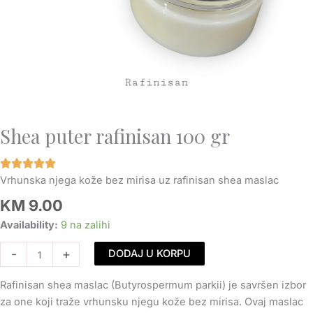
Shea puter rafinisan 100 gr
Vrhunska njega kože bez mirisa uz rafinisan shea maslac
KM
9.00
Shea
Availability:
9 na zalihi
puter
-
+
DODAJ U KORPU
rafinisan
100
Rafinisan shea maslac (Butyrospermum parkii) je savršen izbor
gr
za one koji traže vrhunsku njegu kože bez mirisa. Ovaj maslac
količina