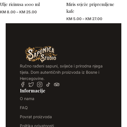
Ulje ricinusa 1000 ml
Miris svježe pripremljene
kafe
KM
8.00
–
KM
25.00
KM
5.00
–
KM
27.00
Ručno rađeni sapuni, svijeće i prirodna njega
tijela. Dom autentičnih proizvoda iz Bosne i
Hercegovine.
Informacije
O nama
FAQ
Povrat proizvoda
Politika privatnosti