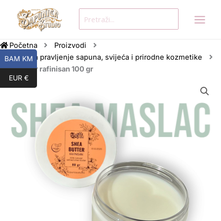
Skip
Search
to
for:
content
Početna
Proizvodi
Sirovine za pravljenje sapuna, svijeća i prirodne kozmetike
BAM KM
Shea puter rafinisan 100 gr
EUR €