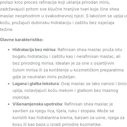
prolazi kroz proces rafinacije koji uklanja prirodan miris,
zadržavajući pritom sve ključne hranjive tvari koje čine shea
maslac neophodnim u svakodnevnoj njezi. S lakoćom se upija u
kožu, pružajući dubinsku hidrataciju i zaštitu bez osjećaja
težine.
Glavne karakteristike:
Hidratacija bez mirisa
: Rafinisan shea maslac pruža istu
bogatu hidrataciju i zaštitu kao i nerafinisan maslac, ali
bez prirodnog mirisa. Idealan je za one s osjetljivim
čulom mirisa ili za korištenje u kozmetičkim preparatima
gdje je neutralan miris poželjan.
Lagana i glatka tekstura
: Ovaj maslac se lako nanosi i brzo
upija, ostavljajući kožu mekom i glatkom bez masnog
osjećaja.
Višenamjenska upotreba
: Rafinisan shea maslac je
savršen za njegu lica, tijela, ruku i stopala. Može se
koristiti kao hidratantna krema, balzam za usne, njega za
kosu ili kao baza u izradi prirodne kozmetike.