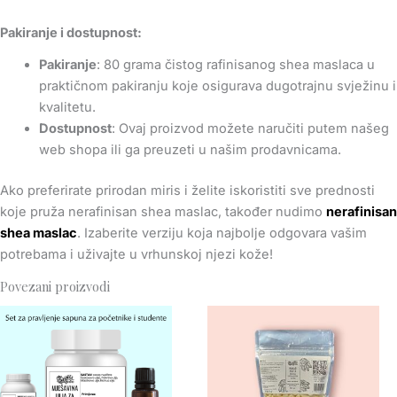
Pakiranje i dostupnost:
Pakiranje
: 80 grama čistog rafinisanog shea maslaca u
praktičnom pakiranju koje osigurava dugotrajnu svježinu i
kvalitetu.
Dostupnost
: Ovaj proizvod možete naručiti putem našeg
web shopa ili ga preuzeti u našim prodavnicama.
Ako preferirate prirodan miris i želite iskoristiti sve prednosti
koje pruža nerafinisan shea maslac, također nudimo
nerafinisan
shea maslac
. Izaberite verziju koja najbolje odgovara vašim
potrebama i uživajte u vrhunskoj njezi kože!
Povezani proizvodi
Price
range:
KM 16.00
through
KM 28.00