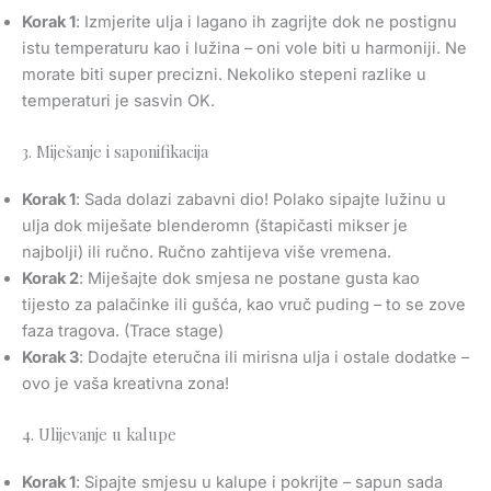
Korak 1
: Izmjerite ulja i lagano ih zagrijte dok ne postignu
istu temperaturu kao i lužina – oni vole biti u harmoniji. Ne
morate biti super precizni. Nekoliko stepeni razlike u
temperaturi je sasvin OK.
3. Miješanje i saponifikacija
Korak 1
: Sada dolazi zabavni dio! Polako sipajte lužinu u
ulja dok miješate blenderomn (štapičasti mikser je
najbolji) ili ručno. Ručno zahtijeva više vremena.
Korak 2
: Miješajte dok smjesa ne postane gusta kao
tijesto za palačinke ili gušća, kao vruč puding – to se zove
faza tragova. (Trace stage)
Korak 3
: Dodajte eteručna ili mirisna ulja i ostale dodatke –
ovo je vaša kreativna zona!
4. Ulijevanje u kalupe
Korak 1
: Sipajte smjesu u kalupe i pokrijte – sapun sada