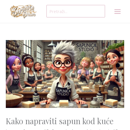
Skip
Search
to
for:
content
Kako napraviti sapun kod kuće