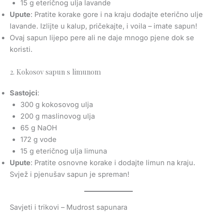
15 g eteričnog ulja lavande
Upute
: Pratite korake gore i na kraju dodajte eterično ulje
lavande. Izlijte u kalup, pričekajte, i voila – imate sapun!
Ovaj sapun lijepo pere ali ne daje mnogo pjene dok se
koristi.
2. Kokosov sapun s limunom
Sastojci
:
300 g kokosovog ulja
200 g maslinovog ulja
65 g NaOH
172 g vode
15 g eteričnog ulja limuna
Upute
: Pratite osnovne korake i dodajte limun na kraju.
Svjež i pjenušav sapun je spreman!
Savjeti i trikovi – Mudrost sapunara