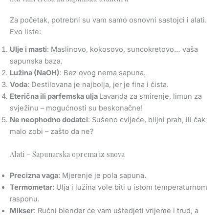
Za početak, potrebni su vam samo osnovni sastojci i alati.
Evo liste:
Ulje i masti
: Maslinovo, kokosovo, suncokretovo… vaša
sapunska baza.
Lužina (NaOH)
: Bez ovog nema sapuna.
Voda
: Destilovana je najbolja, jer je fina i čista.
Eterična ili parfemska ulja
Lavanda za smirenje, limun za
svježinu – mogućnosti su beskonačne!
Ne neophodno dodatci
: Sušeno cvijeće, biljni prah, ili čak
malo zobi – zašto da ne?
Alati – Sapunarska oprema iz snova
Precizna vaga
: Mjerenje je pola sapuna.
Termometar
: Ulja i lužina vole biti u istom temperaturnom
rasponu.
Mikser
: Ručni blender će vam uštedjeti vrijeme i trud, a