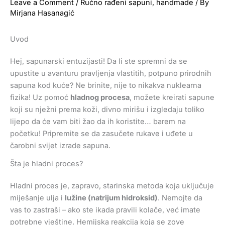
Leave a Comment
/
Ručno rađeni sapuni
,
handmade
/ By
Mirjana Hasanagić
Uvod
Hej, sapunarski entuzijasti! Da li ste spremni da se
upustite u avanturu pravljenja vlastitih, potpuno prirodnih
sapuna kod kuće? Ne brinite, nije to nikakva nuklearna
fizika! Uz pomoć
hladnog procesa
, možete kreirati sapune
koji su nježni prema koži, divno mirišu i izgledaju toliko
lijepo da će vam biti žao da ih koristite… barem na
početku! Pripremite se da zasučete rukave i uđete u
čarobni svijet izrade sapuna.
Šta je hladni proces?
Hladni proces je, zapravo, starinska metoda koja uključuje
miješanje ulja i
lužine (natrijum hidroksid)
. Nemojte da
vas to zastraši – ako ste ikada pravili kolače, već imate
potrebne vještine. Hemijska reakcija koja se zove