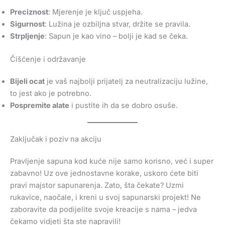
Preciznost
: Mjerenje je ključ uspjeha.
Sigurnost
: Lužina je ozbiljna stvar, držite se pravila.
Strpljenje
: Sapun je kao vino – bolji je kad se čeka.
Čišćenje i održavanje
Bijeli ocat
je vaš najbolji prijatelj za neutralizaciju lužine,
to jest ako je potrebno.
Pospremite alate
i pustite ih da se dobro osuše.
Zaključak i poziv na akciju
Pravljenje sapuna kod kuće nije samo korisno, već i super
zabavno! Uz ove jednostavne korake, uskoro ćete biti
pravi majstor sapunarenja. Zato, šta čekate? Uzmi
rukavice, naočale, i kreni u svoj sapunarski projekt! Ne
zaboravite da podijelite svoje kreacije s nama – jedva
čekamo vidjeti šta ste napravili!