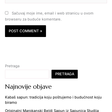
Sačuvaj moje ime, email i web stranicu u ovom
browseru za buduće komentare.
Pretraga
PRETRAGA
Najnovije objave
Kabaš sapun: tradicija koju poštujemo i budućnost koju
biramo
Originalni Marokanski Beldi Sapun iz Sapunica Studija