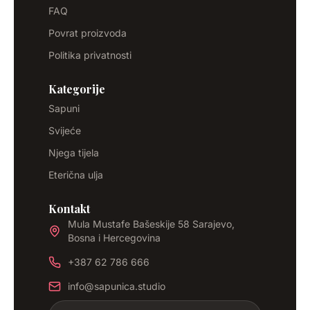
FAQ
Povrat proizvoda
Politika privatnosti
Kategorije
Sapuni
Svijeće
Njega tijela
Eterična ulja
Kontakt
Mula Mustafe Bašeskije 58 Sarajevo,
Bosna i Hercegovina
+387 62 786 666
info@sapunica.studio