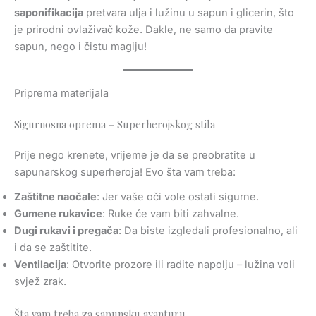
saponifikacija
pretvara ulja i lužinu u sapun i glicerin, što
je prirodni ovlaživač kože. Dakle, ne samo da pravite
sapun, nego i čistu magiju!
Priprema materijala
Sigurnosna oprema – Superherojskog stila
Prije nego krenete, vrijeme je da se preobratite u
sapunarskog superheroja! Evo šta vam treba:
Zaštitne naočale
: Jer vaše oči vole ostati sigurne.
Gumene rukavice
: Ruke će vam biti zahvalne.
Dugi rukavi i pregača
: Da biste izgledali profesionalno, ali
i da se zaštitite.
Ventilacija
: Otvorite prozore ili radite napolju – lužina voli
svjež zrak.
Šta vam treba za sapunsku avanturu