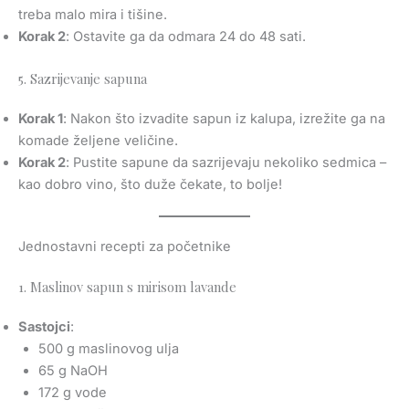
treba malo mira i tišine.
Korak 2
: Ostavite ga da odmara 24 do 48 sati.
5. Sazrijevanje sapuna
Korak 1
: Nakon što izvadite sapun iz kalupa, izrežite ga na
komade željene veličine.
Korak 2
: Pustite sapune da sazrijevaju nekoliko sedmica –
kao dobro vino, što duže čekate, to bolje!
Jednostavni recepti za početnike
1. Maslinov sapun s mirisom lavande
Sastojci
:
500 g maslinovog ulja
65 g NaOH
172 g vode