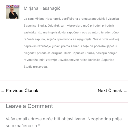
Mirjana Hasanagić
Ja sam Mirjana Hasanagić, certificirana aromaterapeutkinja i vlasnica
Sapunica Studia. Oduvijek sam vjerovala u moć prirode i prirodnih
sastojaka, što me inspirisalo da započnem ovu avanturu izrade ručno
rađenih sapuna, svijeća i proizvoda za njegu tijela. Svaki proizvod koji
napravim rezultat je ljubavi prema zanatu i želje da podijelim ljepotu i
blagodati prirode sa drugima. Kroz Sapunica Studio, nastojim donijeti
ravnotežu, mir i zdravlje u svakodnevne rutine korisnika Sapunica
Studio proizvoda.
←
Previous Članak
Next Članak
→
Leave a Comment
Vaša email adresa neće biti objavljivana.
Neophodna polja
su označena sa
*