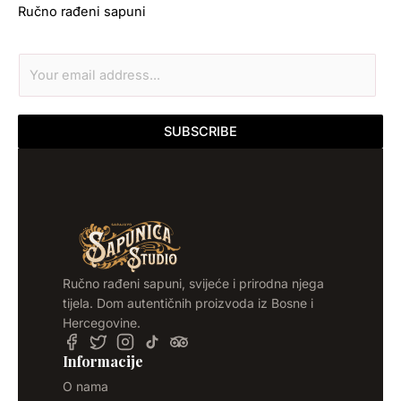
Ručno rađeni sapuni
E
m
a
SUBSCRIBE
i
l
*
Ručno rađeni sapuni, svijeće i prirodna njega
tijela. Dom autentičnih proizvoda iz Bosne i
Hercegovine.
Informacije
O nama