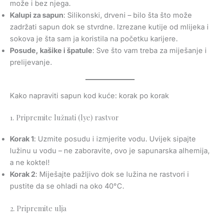
može i bez njega.
Kalupi za sapun
: Silikonski, drveni – bilo šta što može
zadržati sapun dok se stvrdne. Izrezane kutije od mlijeka i
sokova je šta sam ja koristila na početku karijere.
Posude, kašike i špatule
: Sve što vam treba za miješanje i
prelijevanje.
Kako napraviti sapun kod kuće: korak po korak
1. Pripremite lužnati (lye) rastvor
Korak 1
: Uzmite posudu i izmjerite vodu. Uvijek sipajte
lužinu u vodu – ne zaboravite, ovo je sapunarska alhemija,
a ne koktel!
Korak 2
: Miješajte pažljivo dok se lužina ne rastvori i
pustite da se ohladi na oko 40°C.
2. Pripremite ulja