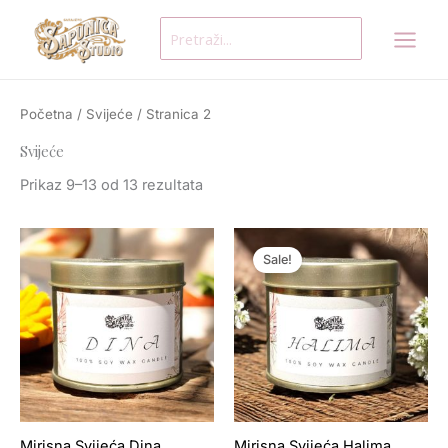
Skip
Search
to
for:
content
Početna
/
Svijeće
/ Stranica 2
Svijeće
Prikaz 9–13 od 13 rezultata
Original
Current
price
price
Sale!
was:
is:
KM 150.00.
KM 20.00.
Mirisna Svijeća Dina
Mirisna Svijeća Halima