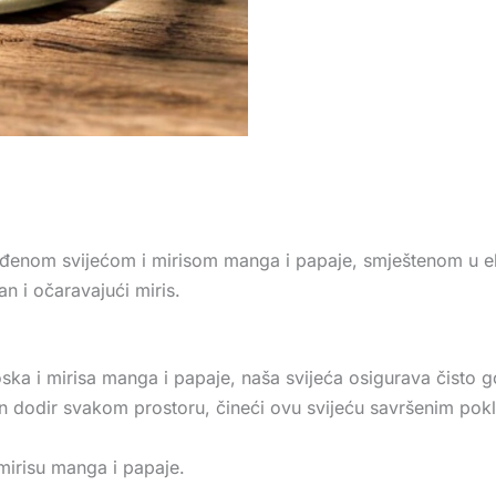
enom svijećom i mirisom manga i papaje, smještenom u eleg
n i očaravajući miris.
ska i mirisa manga i papaje, naša svijeća osigurava čisto go
n dodir svakom prostoru, čineći ovu svijeću savršenim pok
mirisu manga i papaje.