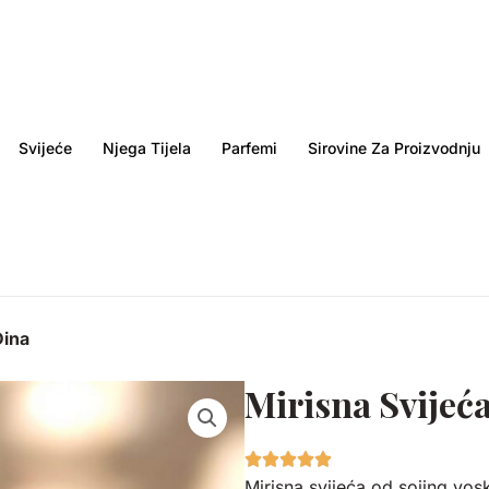
Svijeće
Njega Tijela
Parfemi
Sirovine Za Proizvodnju
Dina
Mirisna Svijeć
Mirisna svijeća od sojing vos