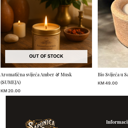
OUT OF STOCK
Aromatična svijeća Amber & Musk
Bio Svijeća u 
(SUMEJA)
KM
49.00
KM
20.00
Informaci