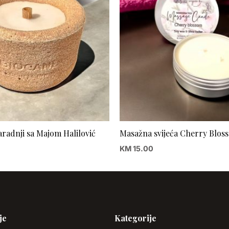
Saradnji sa Majom Halilović
Masažna svijeća Cherry Blos
KM
15.00
je
Kategorije