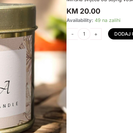
KM
20.00
Mirisna
Availability:
49 na zalihi
Svijeća
-
+
DODAJ 
Dina
količina