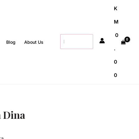
K
M
0
Search
Blog
About Us
for:
.
0
0
a Dina
ka