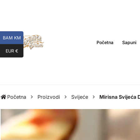
Skip
to
content
BAM KM
Početna
Sapuni
EUR €
Početna
Proizvodi
Svijeće
Mirisna Svijeća 