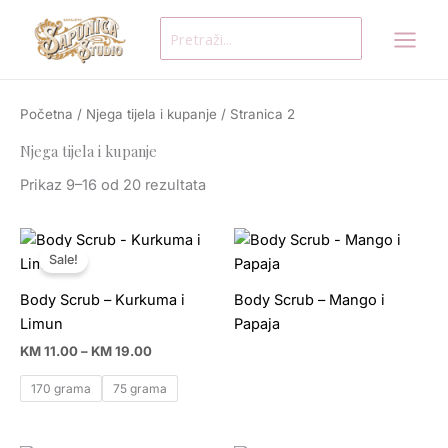
Skip
Search
to
for:
content
Početna
/
Njega tijela i kupanje
/ Stranica 2
Njega tijela i kupanje
Prikaz 9–16 od 20 rezultata
Price
range:
Sale!
KM 11.00
through
Body Scrub – Kurkuma i
Body Scrub – Mango i
KM 19.00
Limun
Papaja
KM
11.00
–
KM
19.00
170 grama
75 grama