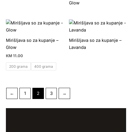
Glow
Mirišljava so za kupanje –
Mirišljava so za kupanje –
Glow
Lavanda
KM
11.00
200 grama
400 grama
←
1
2
3
→