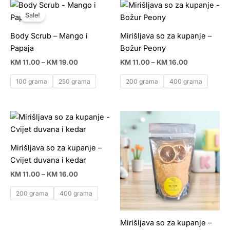
Price
Price
range:
range:
Sale!
KM 11.00
KM 11.00
through
through
Body Scrub – Mango i
Mirišljava so za kupanje –
KM 19.00
KM 16.00
Papaja
Božur Peony
KM
11.00
–
KM
19.00
KM
11.00
–
KM
16.00
100 grama
250 grama
200 grama
400 grama
Price
range:
KM 11.00
through
Mirišljava so za kupanje –
KM 16.00
Cvijet duvana i kedar
KM
11.00
–
KM
16.00
200 grama
400 grama
Mirišljava so za kupanje –