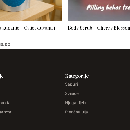
a kupanje – Cvijet duvana i
Body Scrub – Cherry Blosso
16.00
je
Kategorije
Sapuni
Svijeće
izvoda
Njega tijela
vatnosti
Eterična ulja