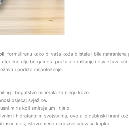
li
, formuliranu kako bi vaša koža blistala i bila nahranjena
i eterično ulje bergamota pružaju opuštanje i osvježavajući
ježava i podiže raspoloženje.
 piling i bogatstvo minerala za njegu kože.
onosi osjećaj svježine.
usni miris koji smiruje um i tijelo.
vnim i hidratantnim svojstvima, ovo ulje dubinski hrani kožu 
citrusni miris, istovremeno ukrašavajući vašu kupku.