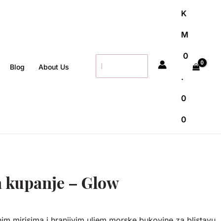
K
M
0
Search
Blog
About Us
for:
.
0
0
za kupanje – Glow
im mirisima i hranjivim uljem morske bukovine za blistavu