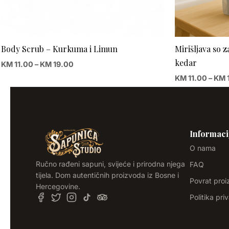
Body Scrub – Kurkuma i Limun
Mirišljava so z
kedar
KM
11.00
–
KM
19.00
KM
11.00
–
KM
Informaci
O nama
Ručno rađeni sapuni, svijeće i prirodna njega
FAQ
tijela. Dom autentičnih proizvoda iz Bosne i
Povrat pro
Hercegovine.
Politika pri