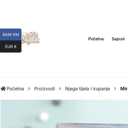
Skip
to
content
BAM KM
Početna
Sapuni
EUR €
Početna
Proizvodi
Njega tijela i kupanje
Mir