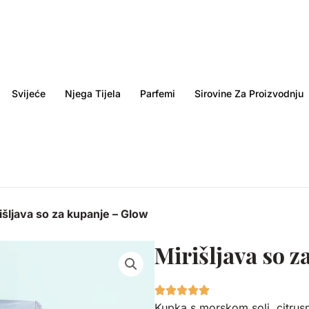
Svijeće
Njega Tijela
Parfemi
Sirovine Za Proizvodnju
išljava so za kupanje – Glow
Mirišljava so 
Kupka s morskom soli, citrusn