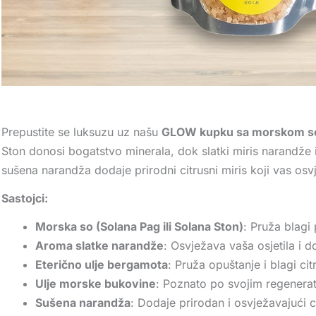
Prepustite se luksuzu uz našu
GLOW kupku sa morskom so
Ston donosi bogatstvo minerala, dok slatki miris narandže 
sušena narandža dodaje prirodni citrusni miris koji vas osv
Sastojci:
Morska so (Solana Pag ili Solana Ston)
: Pruža blagi
Aroma slatke narandže
: Osvježava vaša osjetila i d
Eterično ulje bergamota
: Pruža opuštanje i blagi citr
Ulje morske bukovine
: Poznato po svojim regenerati
Sušena narandža
: Dodaje prirodan i osvježavajući 