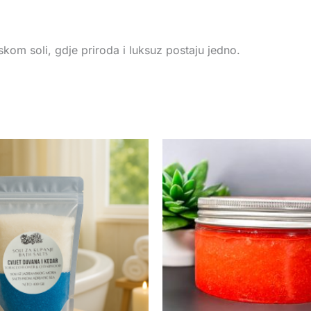
skom soli, gdje priroda i luksuz postaju jedno.
Price
range:
KM 11.00
through
KM 16.00