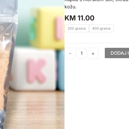
kožu.
KM
11.00
Mirišljava
200 grama
400 grama
so
za
kupanje
DODAJ 
-
+
-
Glow
količina