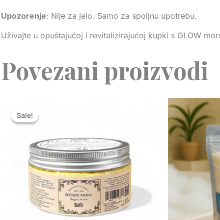
Upozorenje
: Nije za jelo. Samo za spoljnu upotrebu.
Uživajte u opuštajućoj i revitalizirajućoj kupki s GLOW mor
Povezani proizvodi
Price
range:
Sale!
Sale!
KM 11.00
through
KM 19.00