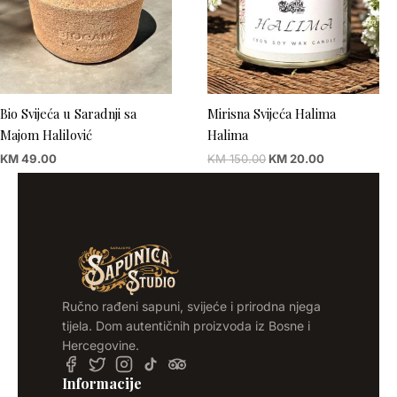
Bio Svijeća u Saradnji sa
Mirisna Svijeća Halima
Majom Halilović
Halima
KM
49.00
KM
150.00
KM
20.00
Ručno rađeni sapuni, svijeće i prirodna njega
tijela. Dom autentičnih proizvoda iz Bosne i
Hercegovine.
Informacije