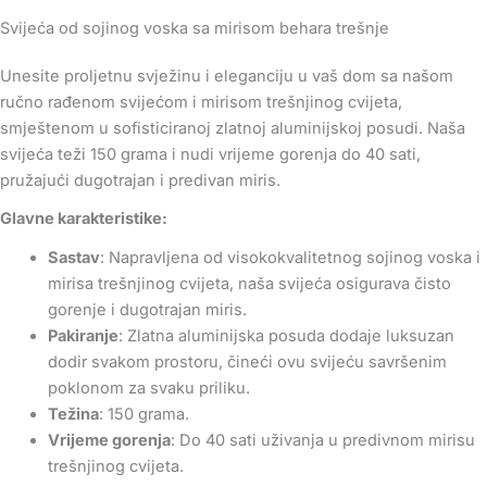
Svijeća od sojinog voska sa mirisom behara trešnje
Unesite proljetnu svježinu i eleganciju u vaš dom sa našom
ručno rađenom svijećom i mirisom trešnjinog cvijeta,
smještenom u sofisticiranoj zlatnoj aluminijskoj posudi. Naša
svijeća teži 150 grama i nudi vrijeme gorenja do 40 sati,
pružajući dugotrajan i predivan miris.
Glavne karakteristike:
Sastav
: Napravljena od visokokvalitetnog sojinog voska i
mirisa trešnjinog cvijeta, naša svijeća osigurava čisto
gorenje i dugotrajan miris.
Pakiranje
: Zlatna aluminijska posuda dodaje luksuzan
dodir svakom prostoru, čineći ovu svijeću savršenim
poklonom za svaku priliku.
Težina
: 150 grama.
Vrijeme gorenja
: Do 40 sati uživanja u predivnom mirisu
trešnjinog cvijeta.