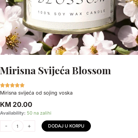
Mirisna Svijeća Blossom
Mirisna svijeća od sojing voska
KM
20.00
Mirisna
Availability:
50 na zalihi
Svijeća
-
+
DODAJ U KORPU
Blossom
količina