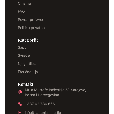
O nama
FAQ
Povrat proizvoda
Politika privatnosti
Kategorije
Sapuni
Svijeće
Njega tijela
Eterična ulja
Kontakt
Mula Mustafe Bašeskije 58 Sarajevo,
Bosna i Hercegovina
+387 62 786 666
info@sapunica.studio