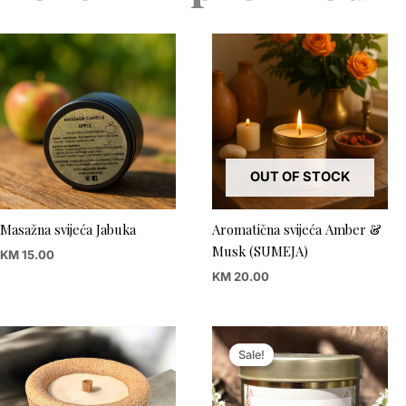
OUT OF STOCK
Masažna svijeća Jabuka
Aromatična svijeća Amber &
Musk (SUMEJA)
KM
15.00
KM
20.00
Original
Current
price
price
Sale!
Sale!
was:
is:
KM 150.00.
KM 20.00.