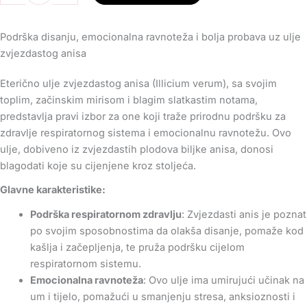
anisa
-
Podrška disanju, emocionalna ravnoteža i bolja probava uz ulje
Illicium
zvjezdastog anisa
verum
10
Eterično ulje zvjezdastog anisa (Illicium verum), sa svojim
ml
toplim, začinskim mirisom i blagim slatkastim notama,
količina
predstavlja pravi izbor za one koji traže prirodnu podršku za
zdravlje respiratornog sistema i emocionalnu ravnotežu. Ovo
ulje, dobiveno iz zvjezdastih plodova biljke anisa, donosi
blagodati koje su cijenjene kroz stoljeća.
Glavne karakteristike:
Podrška respiratornom zdravlju
: Zvjezdasti anis je poznat
po svojim sposobnostima da olakša disanje, pomaže kod
kašlja i začepljenja, te pruža podršku cijelom
respiratornom sistemu.
Emocionalna ravnoteža
: Ovo ulje ima umirujući učinak na
um i tijelo, pomažući u smanjenju stresa, anksioznosti i