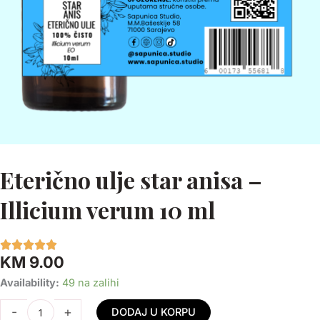
Eterično ulje star anisa –
Illicium verum 10 ml
KM
9.00
Eterično
Availability:
49 na zalihi
ulje
-
+
DODAJ U KORPU
star