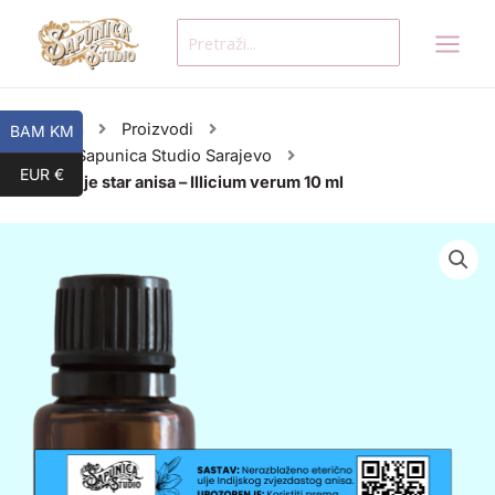
Skip
Search
to
for:
content
Početna
Proizvodi
BAM KM
Proizvodi Sapunica Studio Sarajevo
EUR €
Eterično ulje star anisa – Illicium verum 10 ml