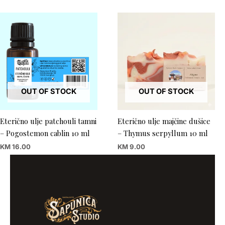
OUT OF STOCK
OUT OF STOCK
Eterično ulje patchouli tamni
Eterično ulje majčine dušice
– Pogostemon cablin 10 ml
– Thymus serpyllum 10 ml
KM
16.00
KM
9.00