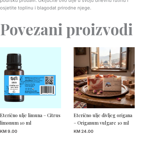
podršku probavi. Uključite ovo ulje u svoju dnevnu rutinu i
osjetite toplinu i blagodat prirodne njege.
Povezani proizvodi
Eterično ulje limuna – Citrus
Eterično ulje divljeg origana
limonum 10 ml
– Origanum vulgare 10 ml
KM
9.00
KM
24.00