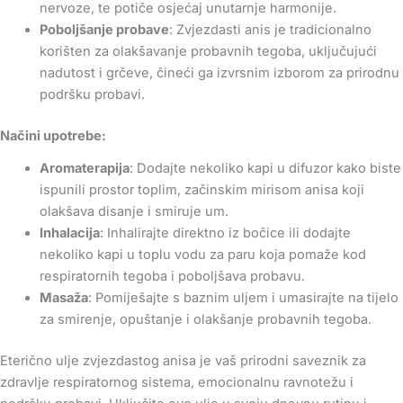
nervoze, te potiče osjećaj unutarnje harmonije.
Poboljšanje probave
: Zvjezdasti anis je tradicionalno
korišten za olakšavanje probavnih tegoba, uključujući
nadutost i grčeve, čineći ga izvrsnim izborom za prirodnu
podršku probavi.
Načini upotrebe:
Aromaterapija
: Dodajte nekoliko kapi u difuzor kako biste
ispunili prostor toplim, začinskim mirisom anisa koji
olakšava disanje i smiruje um.
Inhalacija
: Inhalirajte direktno iz bočice ili dodajte
nekoliko kapi u toplu vodu za paru koja pomaže kod
respiratornih tegoba i poboljšava probavu.
Masaža
: Pomiješajte s baznim uljem i umasirajte na tijelo
za smirenje, opuštanje i olakšanje probavnih tegoba.
Eterično ulje zvjezdastog anisa je vaš prirodni saveznik za
zdravlje respiratornog sistema, emocionalnu ravnotežu i