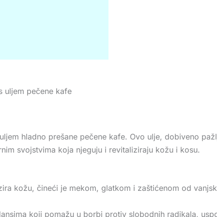
a s uljem pečene kafe
m uljem hladno prešane pečene kafe. Ovo ulje, dobiveno pa
m svojstvima koja njeguju i revitaliziraju kožu i kosu.
ira kožu, čineći je mekom, glatkom i zaštićenom od vanjskih
dansima koji pomažu u borbi protiv slobodnih radikala, uspo