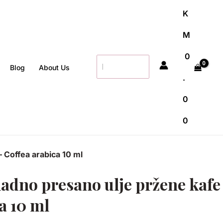
K
M
0
Search
Blog
About Us
for:
.
0
0
– Coffea arabica 10 ml
ladno presano ulje pržene kafe
a 10 ml