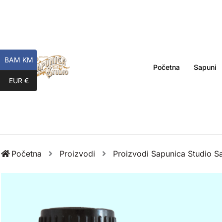
Skip
to
content
BAM KM
Početna
Sapuni
EUR €
Početna
Proizvodi
Proizvodi Sapunica Studio S