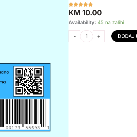
KM
10.00
Eterično
Availability:
45 na zalihi
ulje
-
+
DODAJ 
hladno
presano
ulje
pržene
kafe
-
Coffea
arabica
10
ml
količina