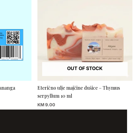
OUT OF STOCK
Cananga
Eterično ulje majčine dušice – Thymus
serpyllum 10 ml
KM
9.00