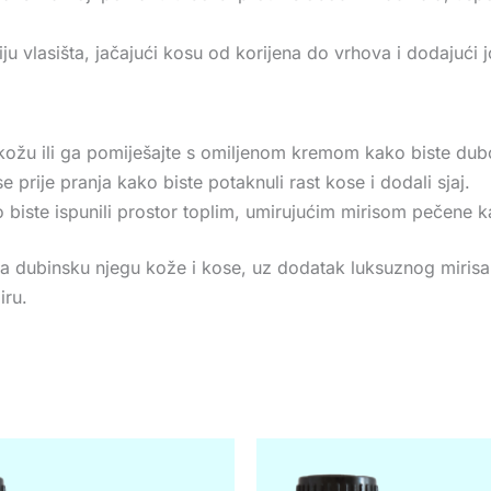
iju vlasišta, jačajući kosu od korijena do vrhova i dodajući j
kožu ili ga pomiješajte s omiljenom kremom kako biste duboko 
se prije pranja kako biste potaknuli rast kose i dodali sjaj.
 biste ispunili prostor toplim, umirujućim mirisom pečene ka
 dubinsku njegu kože i kose, uz dodatak luksuznog mirisa ko
iru.