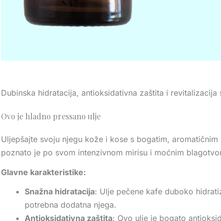
Dubinska hidratacija, antioksidativna zaštita i revitalizacij
Ovo je hladno pressano ulje
Uljepšajte svoju njegu kože i kose s bogatim, aromatični
poznato je po svom intenzivnom mirisu i moćnim blagotvorni
Glavne karakteristike:
Snažna hidratacija
: Ulje pečene kafe duboko hidratiz
potrebna dodatna njega.
Antioksidativna zaštita
: Ovo ulje je bogato antioksi