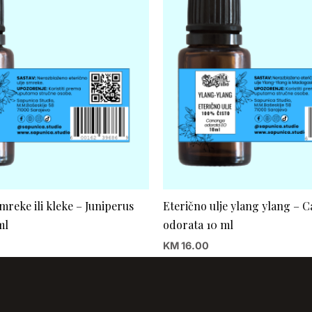
smreke ili kleke – Juniperus
Eterično ulje ylang ylang – 
ml
odorata 10 ml
KM
16.00