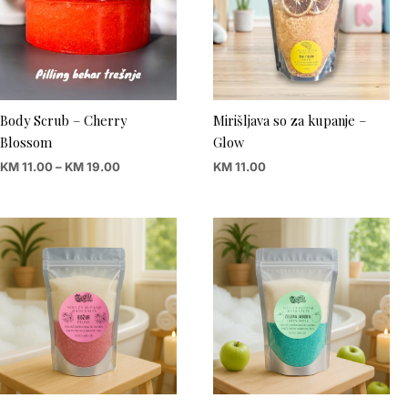
Body Scrub – Cherry
Mirišljava so za kupanje –
Blossom
Glow
KM
11.00
–
KM
19.00
KM
11.00
Price
Price
range:
range:
KM 11.00
KM 11.00
through
through
KM 16.00
KM 16.00