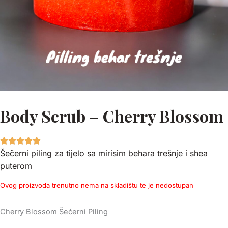
Body Scrub – Cherry Blossom
Šečerni piling za tijelo sa mirisim behara trešnje i shea
puterom
Ovog proizvoda trenutno nema na skladištu te je nedostupan
Cherry Blossom Šećerni Piling