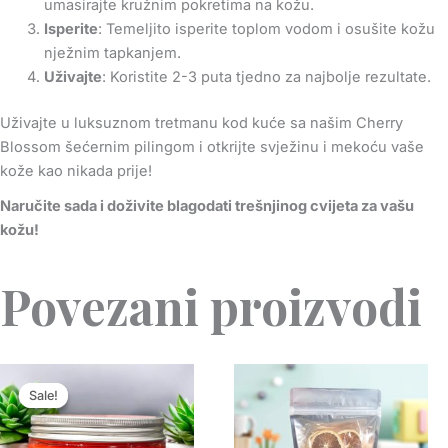
umasirajte kružnim pokretima na kožu.
Isperite
: Temeljito isperite toplom vodom i osušite kožu
nježnim tapkanjem.
Uživajte
: Koristite 2-3 puta tjedno za najbolje rezultate.
Uživajte u luksuznom tretmanu kod kuće sa našim Cherry
Blossom šećernim pilingom i otkrijte svježinu i mekoću vaše
kože kao nikada prije!
Naručite sada i doživite blagodati trešnjinog cvijeta za vašu
kožu!
Povezani proizvodi
Price
range:
Sale!
Sale!
KM 11.00
through
KM 19.00