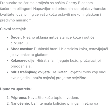
Prepustite se čarima proljeća sa našim Cherry Blossom
šećernim pilingom! Napravljen od prirodnih sastojaka vrhunske
kvalitete, ovaj piling će vašu kožu ostaviti mekom, glatkom i
predivno mirisnom.
Glavni sastojci:
Šećer
: Nježno uklanja mrtve stanice kože i potiče
cirkulaciju.
Shea maslac
: Dubinski hrani i hidratizira kožu, ostavljajući
je svilenkasto glatkom.
Kokosovo ulje
: Hidratizira i njeguje kožu, pružajući joj
prirodan sjaj.
Miris trešnjinog cvijeta
: Delikatan i cvjetni miris koji budi
sva osjetila i pruža osjećaj proljetne svježine.
Upute za upotrebu:
Priprema
: Navlažite kožu toplom vodom.
Nanošenje
: Uzmite malu količinu pilinga i nježno ga