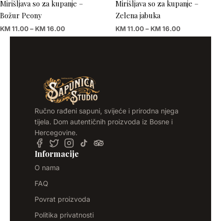
Mirišljava so za kupanje –
Mirišljava so za kupanje –
Božur Peony
Zelena jabuka
KM
11.00
–
KM
16.00
KM
11.00
–
KM
16.00
Ručno rađeni sapuni, svijeće i prirodna njega
tijela. Dom autentičnih proizvoda iz Bosne i
Hercegovine.
Informacije
O nama
FAQ
Povrat proizvoda
Politika privatnosti